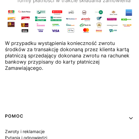
formy płatności w trakcie składania zamówienia
W przypadku wystąpienia konieczność zwrotu
środków za transakcję dokonaną przez klienta kartą
płatniczą sprzedający dokonana zwrotu na rachunek
bankowy przypisany do karty płatniczej
Zamawiającego.
Linki w stopce
POMOC
Zwroty i reklamacje
Pytania i odpowiedzi