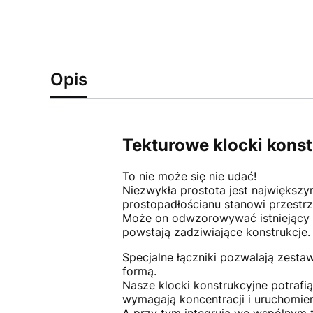
Opis
Tekturowe klocki kons
To nie może się nie udać!
Niezwykła prostota jest największ
prostopadłościanu stanowi przestrz
Może on odwzorowywać istniejący św
powstają zadziwiające konstrukcje.
Specjalne łączniki pozwalają zest
formą.
Nasze klocki konstrukcyjne potrafi
wymagają koncentracji i uruchomie
A przy tym integrują we wspólnym 