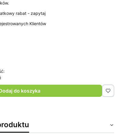
cków.
atkowy rabat - zapytaj
rejestrowanych Klientów
ść:
ć
Dodaj do koszyka
produktu