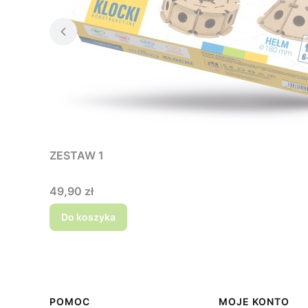
ZESTAW 1
Cena
49,90 zł
Do koszyka
Linki w stopce
POMOC
MOJE KONTO