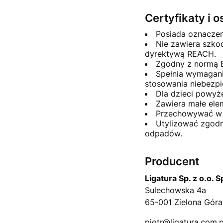
Certyfikaty i 
Posiada oznaczen
Nie zawiera szko
dyrektywą REACH.
Zgodny z normą 
Spełnia wymagani
stosowania niebezpi
Dla dzieci powyże
Zawiera małe ele
Przechowywać w 
Utylizować zgodn
odpadów.
Producent
Ligatura Sp. z o.o. 
Sulechowska 4a
65-001 Zielona Góra
piotr@ligatura.com.p