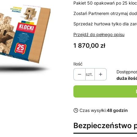
Pakiet 50 opakowań po 25 klo
Zostań Partnerem otrzymaj dod
Sprzedaż hurtowa tylko dla za
Przejdź do pełnego opisu
Cena
1 870,00 zł
Ilość
Dostępno
szt.
duża iloś
Czas wysyłki:
48 godzin
Bezpieczeństwo 