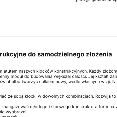
trukcyjne do samodzielnego złożenia
ym atutem naszych klocków konstrukcyjnych. Każdy złożony
enny moduł do budowania większej całości. Jej kształt zal
iat albo tworzyć całkiem nowy, wedle własnych wizji. Nic
awiać ze sobą klocki w dowolnych kombinacjach. Rozwija t
ą zaangażować młodego i starszego konstruktora form na w
nia wyobraźni.
tworzeniu.