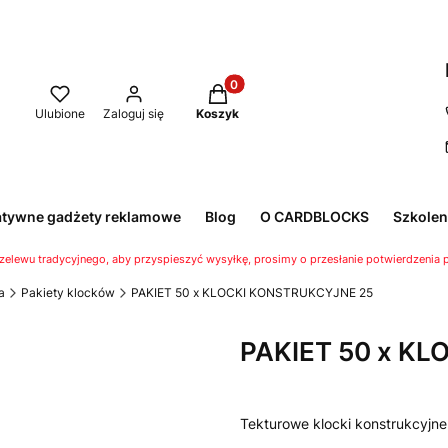
Produkty w koszyku: 0. Zobacz 
Ulubione
Zaloguj się
Koszyk
atywne gadżety reklamowe
Blog
O CARDBLOCKS
Szkolen
rzelewu tradycyjnego, aby przyspieszyć wysyłkę, prosimy o przesłanie potwierdzenia 
a
Pakiety klocków
PAKIET 50 x KLOCKI KONSTRUKCYJNE 25
PAKIET 50 x K
Tekturowe klocki konstrukcyjne